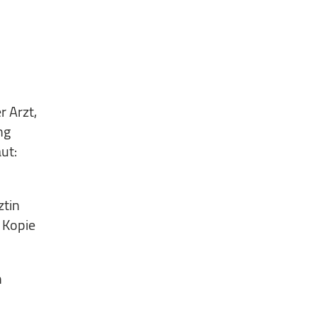
r Arzt,
ng
ut:
ztin
 Kopie
n